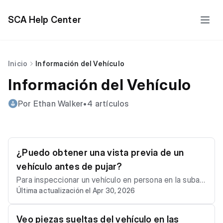
SCA Help Center
Inicio
Información del Vehículo
Información del Vehículo
Por Ethan Walker
•
4 artículos
¿Puedo obtener una vista previa de un
vehículo antes de pujar?
Para inspeccionar un vehículo en persona en la subas
Última actualización el Apr 30, 2026
ta antes de comprarlo, deberá actualizar a una memb
resía Premier o Expert, ya que solo los miembros Pre
mier y Expert pueden acceder a las subastas. Una ve
Veo piezas sueltas del vehículo en las